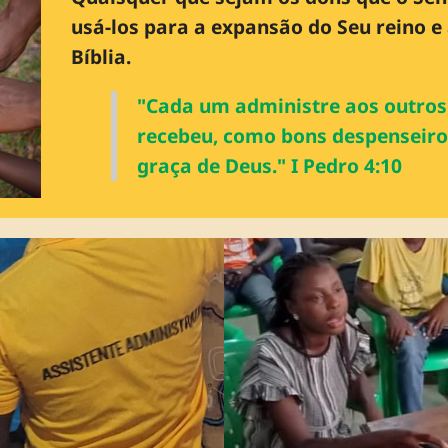
usá-los para a expansão do Seu reino e
Bíblia.
"Cada um administre aos outro
recebeu, como bons despenseiro
graça de Deus." I Pedro 4:10