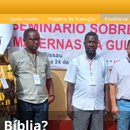
o
Quem somos
Projetos de Tradução
Envolve-se
 Bíblia?