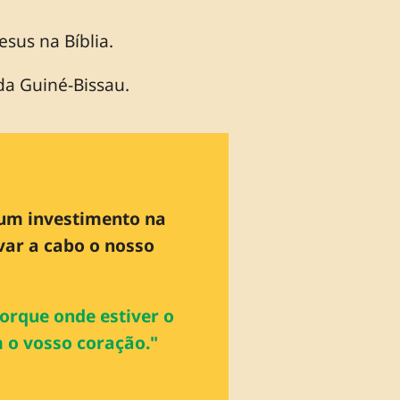
sus na Bíblia.
da Guiné-Bissau.
 um investimento na
var a cabo o nosso
Porque onde estiver o
 o vosso coração."