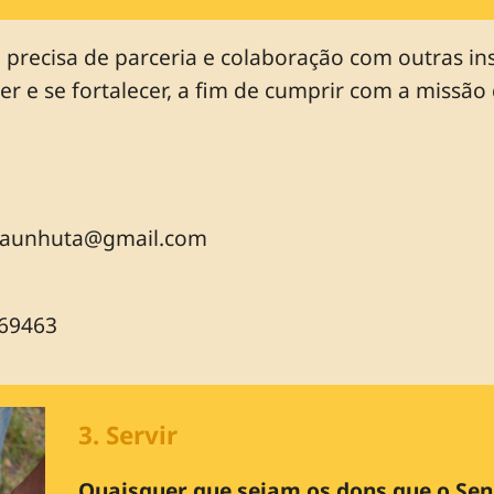
precisa de parceria e colaboração com outras ins
er e se fortalecer, a fim de cumprir com a missão
saunhuta@gmail.com
769463
3. Servir
Quaisquer que sejam os dons que o Sen